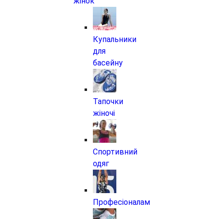
жінок
Купальники
для
басейну
Тапочки
жіночі
Спортивний
одяг
Професіоналам